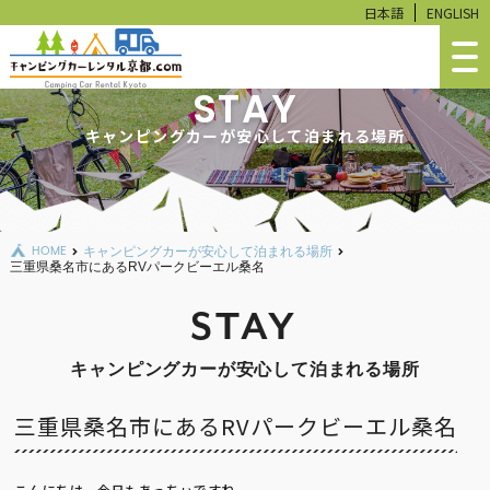
日本語
ENGLISH
STAY
ホーム
キャンピングカーが安心して泊まれる場所
車両ラインナップ
ご予約状況
HOME
キャンピングカーが安心して泊まれる場所
料金シミュレーション
三重県桑名市にあるRVパークビーエル桑名
ご利用ガイド
STAY
よくあるご質問
キャンピングカーが安心して泊まれる場所
RVパーク〈京都中央〉ご予約
三重県桑名市にあるRVパークビーエル桑名
レンタル・販売品
新車・中古車販売
こんにちは、今日もあっちぃですね