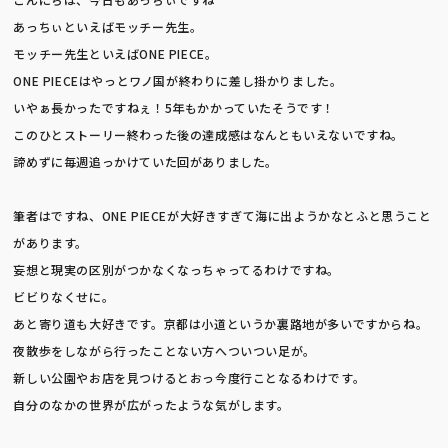
あっちぃといえばモッチー先生。
FCのご案内
モッチー先生といえばONE PIECE。
ONE PIECEはやっとワノ国が終わりに差し掛かりました。
いやぁ長かったですねぇ！5年もかかっていたそうです！
このひとストーリー終わった後の達成感はなんともいえないですね。
諦めずに毎週追っかけていた回がありました。
筆者はですね、ONE PIECEが大好きすぎて海に出ようかなとふと思うこと
があります。
妄想と現実の区別がつかなくなっちゃってるわけですね。
ビビりなくせに。
あと寄り道も大好きです。京都は小道というか裏路地が多いですからね。
075-950-0448
夜散歩をしながら行ったことない方へついつい足が。
9:00〜18:00(不定休)
新しい公園やお店を見つけるとおっ今度行ことなるわけです。
自分のなかの世界が広がったような気がします。