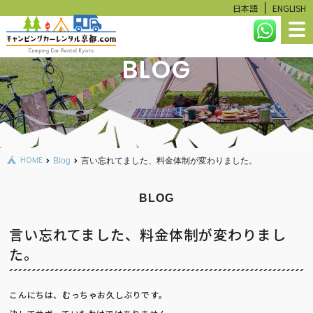
日本語
ENGLISH
BLOG
HOME
LINEUP
RESERVATION STATUS
Blog
言い忘れてました、料金体制が変わりました。
HOME
CALCULATE
USER GUIDE
BLOG
FAQ
言い忘れてました、料金体制が変わりまし
た。
RENTAL ITEMS
こんにちは、むっちゃお久しぶりです。