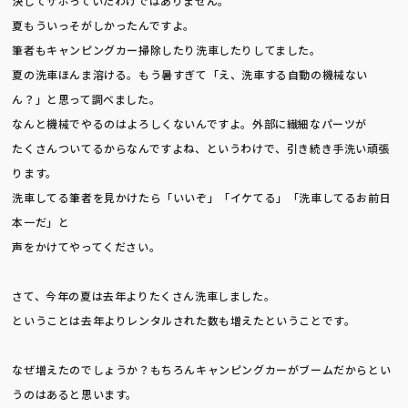
決してサボっていたわけではありません。
夏もういっそがしかったんですよ。
筆者もキャンピングカー掃除したり洗車したりしてました。
夏の洗車ほんま溶ける。もう暑すぎて「え、洗車する自動の機械ない
ん？」と思って調べました。
なんと機械でやるのはよろしくないんですよ。外部に繊細なパーツが
たくさんついてるからなんですよね、というわけで、引き続き手洗い頑張
ります。
洗車してる筆者を見かけたら「いいぞ」「イケてる」「洗車してるお前日
本一だ」と
声をかけてやってください。
さて、今年の夏は去年よりたくさん洗車しました。
075-950-0448
ということは去年よりレンタルされた数も増えたということです。
9:00〜18:00(Irregular holidays)
なぜ増えたのでしょうか？もちろんキャンピングカーがブームだからとい
うのはあると思います。