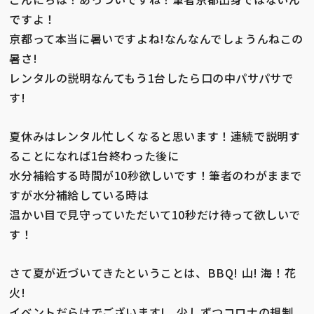
ですよ！
京都って本当に暑いですよね!なんなんでしょうんねこの
暑さ!
レンタルの説明なんてもう1台したら口の中パサパサで
す!
夏休みはレンタル忙しくなると思います！連続で説明す
ることになれば1台終わった後に
水分補給する時間が10秒欲しいです！筆者のわがままで
すが水分補給している時は
温かい目で見守っていただいて10秒だけ待って欲しいで
す！
075-950-0448
9:00〜18:00(Irregular holidays)
さて夏が近づいてきたということは、BBQ! 山! 海！花
火!
イベントだらけでございます! 少しずつコロナの規制