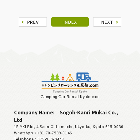
PREV
INDEX
NEXT
Camping Car Rental Kyoto.com
Company Name:
Sogoh-Kanri Mukai Co.,
Ltd
1F MKI Bld, 4 Saiin-Ohta machi, Ukyo-ku, Kyoto 615-0036
WhatsApp：+81 70‑7589‑3146
Telephone：075-950-0448