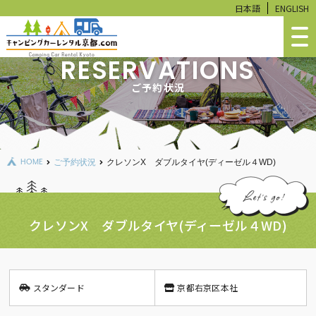
日本語
ENGLISH
RESERVATIONS
ホーム
ご予約状況
車両ラインナップ
ご予約状況
HOME
ご予約状況
クレソンX ダブルタイヤ(ディーゼル４WD)
料金シミュレーション
ご利用ガイド
クレソンX ダブルタイヤ(ディーゼル４WD)
よくあるご質問
RVパーク〈京都中央〉ご予約
レンタル・販売品
スタンダード
京都右京区本社
新車・中古車販売